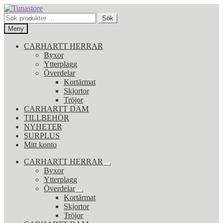
Hoppa
Hoppa
till
till
Sök
Sök
navigering
innehåll
efter:
Meny
CARHARTT HERRAR
Byxor
Ytterplagg
Överdelar
Kortärmat
Skjortor
Tröjor
CARHARTT DAM
TILLBEHÖR
NYHETER
SURPLUS
Mitt konto
CARHARTT HERRAR
Expandera
Byxor
undermeny
Ytterplagg
Överdelar
Expandera
Kortärmat
undermeny
Skjortor
Tröjor