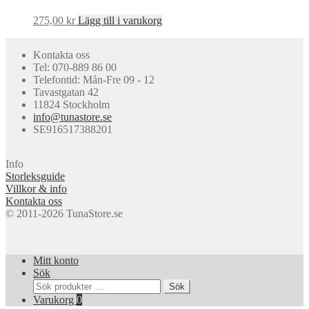
produktsidan
275,00
kr
Lägg till i varukorg
Kontakta oss
Tel: 070-889 86 00
Telefontid: Mån-Fre 09 - 12
Tavastgatan 42
11824 Stockholm
info@tunastore.se
SE916517388201
Info
Storleksguide
Villkor & info
Kontakta oss
© 2011-2026 TunaStore.se
Mitt konto
Sök
Sök
Sök
efter:
Varukorg
0