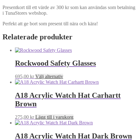
Presentkort till ett värde av 300 kr som kan användas som betalning
i TunaStores webshop.
Perfekt att ge bort som present till nära och kära!
Relaterade produkter
Rockwood Safety Glasses
Den
695,00
kr
Välj alternativ
här
produkten
har
A18 Acrylic Watch Hat Carhartt
flera
Brown
varianter.
De
olika
275,00
kr
Lägg till i varukorg
alternativen
kan
väljas
A18 Acrylic Watch Hat Dark Brown
på