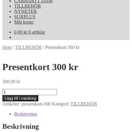
CARHARTT DAM
TILLBEHÖR
NYHETER
SURPLUS
Mitt konto
0,00
kr
0 artiklar
Hem
/
TILLBEHÖR
/
Presentkort 300 kr
Presentkort 300 kr
300,00
kr
Presentkort
300
Lägg till i varukorg
kr
Artikelnr:
presentkort-300
Kategori:
TILLBEHÖR
mängd
Beskrivning
Beskrivning