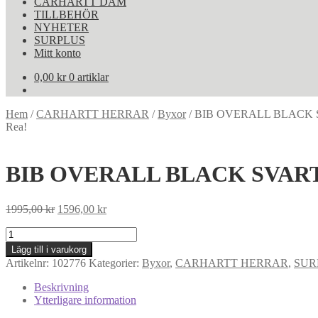
CARHARTT DAM
TILLBEHÖR
NYHETER
SURPLUS
Mitt konto
0,00
kr
0 artiklar
Hem
/
CARHARTT HERRAR
/
Byxor
/
BIB OVERALL BLACK 
Rea!
BIB OVERALL BLACK SVART
Det
Det
1995,00
kr
1596,00
kr
ursprungliga
nuvarande
BIB
priset
priset
OVERALL
var:
är:
Lägg till i varukorg
BLACK
1995,00 kr.
1596,00 kr.
Artikelnr:
102776
Kategorier:
Byxor
,
CARHARTT HERRAR
,
SUR
SVART
W44/L32
Beskrivning
mängd
Ytterligare information