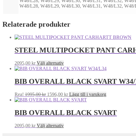
W46/L28, W46/L29, W46/L30, W46/L31, W46/L32, W46/
W48/L28, W48/L29, W48/L30, W48/L31, W48/L32, W48/
Relaterade produkter
STEEL MULTIPOCKET PANT CA
Den
2095,00
kr
Välj alternativ
här
produkten
har
BIB OVERALL BLACK SVART W34/
flera
varianter.
Det
Det
Rea!
1995,00
kr
1596,00
kr
Lägg till i varukorg
De
ursprungliga
nuvarande
olika
priset
priset
alternativen
var:
är:
BIB OVERALL BLACK SVART
kan
1995,00 kr.
1596,00 kr.
väljas
på
Den
2095,00
kr
Välj alternativ
produktsidan
här