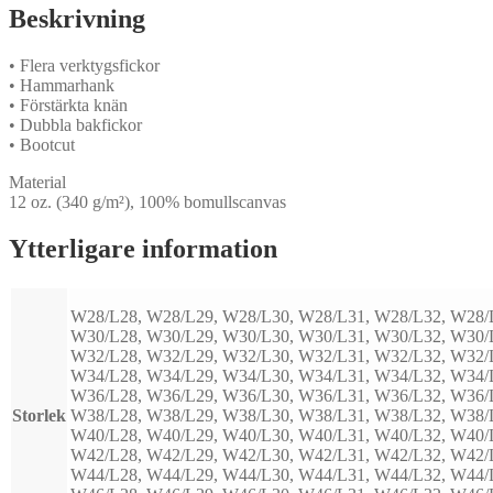
Beskrivning
• Flera verktygsfickor
• Hammarhank
• Förstärkta knän
• Dubbla bakfickor
• Bootcut
Material
12 oz. (340 g/m²), 100% bomullscanvas
Ytterligare information
W28/L28, W28/L29, W28/L30, W28/L31, W28/L32, W28/
W30/L28, W30/L29, W30/L30, W30/L31, W30/L32, W30/
W32/L28, W32/L29, W32/L30, W32/L31, W32/L32, W32/
W34/L28, W34/L29, W34/L30, W34/L31, W34/L32, W34/
W36/L28, W36/L29, W36/L30, W36/L31, W36/L32, W36/
Storlek
W38/L28, W38/L29, W38/L30, W38/L31, W38/L32, W38/
W40/L28, W40/L29, W40/L30, W40/L31, W40/L32, W40/
W42/L28, W42/L29, W42/L30, W42/L31, W42/L32, W42/
W44/L28, W44/L29, W44/L30, W44/L31, W44/L32, W44/