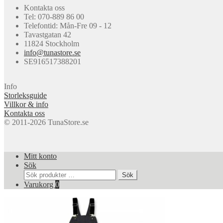
produkten
Kontakta oss
har
Tel: 070-889 86 00
flera
Telefontid: Mån-Fre 09 - 12
varianter.
Tavastgatan 42
De
11824 Stockholm
olika
info@tunastore.se
alternativen
SE916517388201
kan
väljas
på
Info
produktsidan
Storleksguide
Villkor & info
Kontakta oss
© 2011-2026 TunaStore.se
Mitt konto
Sök
Sök
Sök
efter:
Varukorg
0