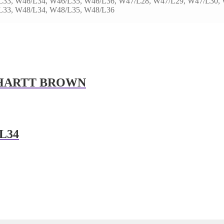
L33, W46/L34, W46/L35, W46/L36, W47/L28, W47/L29, W47/L30, 
L33, W48/L34, W48/L35, W48/L36
RHARTT BROWN
L34