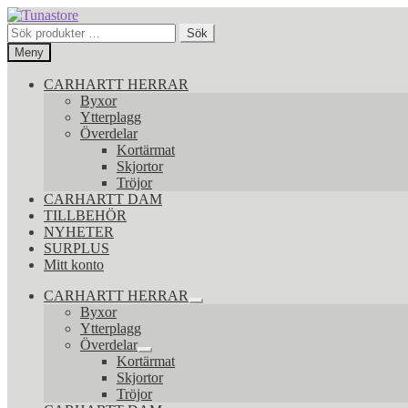
Hoppa
Hoppa
till
till
Sök
Sök
navigering
innehåll
efter:
Meny
CARHARTT HERRAR
Byxor
Ytterplagg
Överdelar
Kortärmat
Skjortor
Tröjor
CARHARTT DAM
TILLBEHÖR
NYHETER
SURPLUS
Mitt konto
CARHARTT HERRAR
Expandera
Byxor
undermeny
Ytterplagg
Överdelar
Expandera
Kortärmat
undermeny
Skjortor
Tröjor