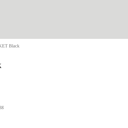
ET Black
k
gg