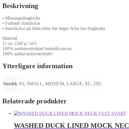
Beskrivning
• Mässingsdragkedja
• Fodrade framfickor
• Innerfickor på båda sidor där höger ficka har dragkedja
Material
12 oz. (340 g / m²)
100% sandstenstvättad bomullscanvas,
100% quiltat polyesterfoder
Ytterligare information
Storlek
XS, SMALL, MEDIUM, LARGE, XL, 2XL
Relaterade produkter
WASHED DUCK LINED MOCK NEC