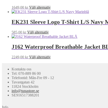
Den
1649,00
kr
Välj alternativ
här
produkten
har
EK231 Sleeve Logo T-Shirt L/S Navy 
flera
varianter.
Den
585,00
kr
Välj alternativ
De
här
olika
produkten
alternativen
har
J162 Waterproof Breathable Jacket 
kan
flera
väljas
varianter.
på
Den
2249,00
kr
Välj alternativ
De
produktsidan
här
olika
produkten
alternativen
Kontakta oss
har
kan
Tel: 070-889 86 00
flera
väljas
Telefontid: Mån-Fre 09 - 12
varianter.
på
Tavastgatan 42
De
produktsidan
11824 Stockholm
olika
info@tunastore.se
alternativen
SE916517388201
kan
väljas
på
Info