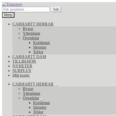
Hoppa
Hoppa
till
till
Sök
Sök
navigering
innehåll
efter:
Meny
CARHARTT HERRAR
Byxor
Ytterplagg
Överdelar
Kortärmat
Skjortor
Tröjor
CARHARTT DAM
TILLBEHÖR
NYHETER
SURPLUS
Mitt konto
CARHARTT HERRAR
Expandera
Byxor
undermeny
Ytterplagg
Överdelar
Expandera
Kortärmat
undermeny
Skjortor
Tröjor