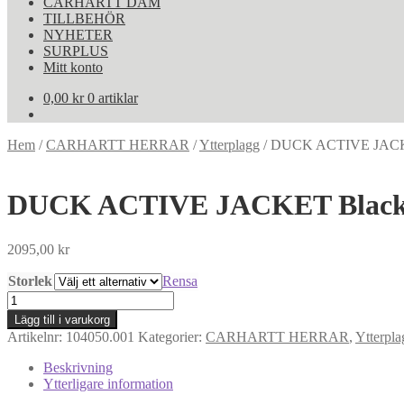
CARHARTT DAM
TILLBEHÖR
NYHETER
SURPLUS
Mitt konto
0,00
kr
0 artiklar
Hem
/
CARHARTT HERRAR
/
Ytterplagg
/
DUCK ACTIVE JACK
DUCK ACTIVE JACKET Blac
2095,00
kr
Storlek
Rensa
DUCK
ACTIVE
Lägg till i varukorg
JACKET
Artikelnr:
104050.001
Kategorier:
CARHARTT HERRAR
,
Ytterpla
Black
mängd
Beskrivning
Ytterligare information