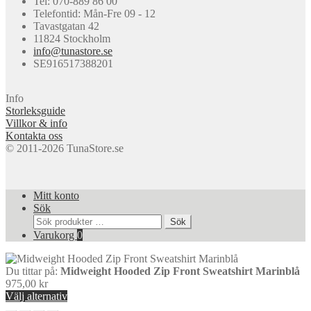
Tel: 070-889 86 00
väljas
Telefontid: Mån-Fre 09 - 12
på
Tavastgatan 42
produktsidan
11824 Stockholm
info@tunastore.se
SE916517388201
Info
Storleksguide
Villkor & info
Kontakta oss
© 2011-2026 TunaStore.se
Mitt konto
Sök
Sök
Sök
efter:
Varukorg
0
Du tittar på:
Midweight Hooded Zip Front Sweatshirt Marinblå
975,00
kr
Välj alternativ