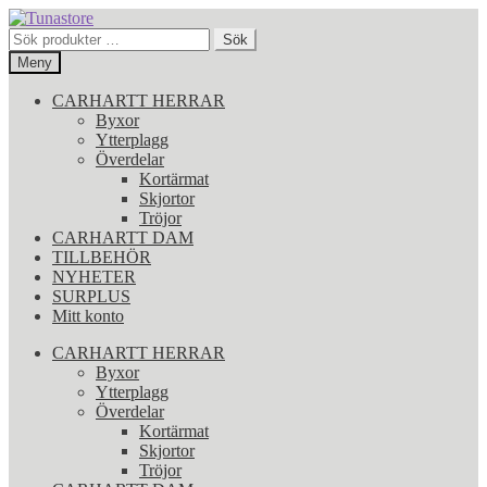
Hoppa
Hoppa
till
till
Sök
Sök
navigering
innehåll
efter:
Meny
CARHARTT HERRAR
Byxor
Ytterplagg
Överdelar
Kortärmat
Skjortor
Tröjor
CARHARTT DAM
TILLBEHÖR
NYHETER
SURPLUS
Mitt konto
CARHARTT HERRAR
Byxor
Ytterplagg
Överdelar
Kortärmat
Skjortor
Tröjor