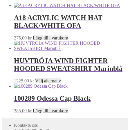
A18 ACRYLIC WATCH HAT
BLACK/WHITE OFA
275,00
kr
Lägg till i varukorg
HUVTRÖJA WIND FIGHTER
HOODED SWEATSHIRT Marinblå
Den
1225,00
kr
Välj alternativ
här
produkten
har
100289 Odessa Cap Black
flera
varianter.
385,00
kr
Lägg till i varukorg
De
olika
alternativen
Kontakta oss
kan