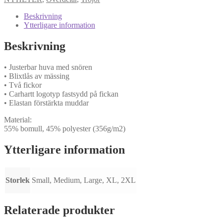
Sweatshirt
Marinblå
Beskrivning
mängd
Ytterligare information
Beskrivning
• Justerbar huva med snören
• Blixtlås av mässing
• Två fickor
• Carhartt logotyp fastsydd på fickan
• Elastan förstärkta muddar
Material:
55% bomull, 45% polyester (356g/m2)
Ytterligare information
Storlek
Small, Medium, Large, XL, 2XL
Relaterade produkter