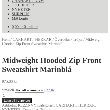
CARHARTT DAM
TILLBEHÖR
NYHETER
SURPLUS
Mitt konto
0,00
kr
0 artiklar
Hem
/
CARHARTT HERRAR
/
Överdelar
/
Tröjor
/
Midweight
Hooded Zip Front Sweatshirt Marinblå
Midweight Hooded Zip Front
Sweatshirt Marinblå
975,00
kr
Storlek
Rensa
Midweight
Hooded
Lägg till i varukorg
Zip
Artikelnr:
K122.NVY
Kategorier:
CARHARTT HERRAR
,
Front
NYHETER
,
Överdelar
,
Tröjor